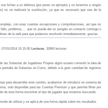
i nos fichan a un defensa (por poner un ejemplo) y no tenemos a ningún
do) no se realizará la sustitución, ya que es necesario que sea de la
 complejo, con unas cuantas excepciones y comprobaciones, así que os
 fallo, problema, ... que os pueda dar os pongáis en contacto conmigo o
dores de la web para que podamos resolverlo inmediatamente, gracias.
: 07/01/2014 15:15:00
Lecturas
:
32860 lecturas
de las Subastas de Jugadores Propios algún usuario comentó la idea de
 la pantalla de Subastas en Curso, debido a la gran cantidad de registros
mpo para desarrollar este cambio, acabamos de introducir un sistema de
lema, solo disponible para las Cuentas Premium y que permite filtrar por
ando de esta forma encontrar el tipo de jugador que estamos buscando.
modo de utilizar y se aplica de una forma rápida sobre los resultados.