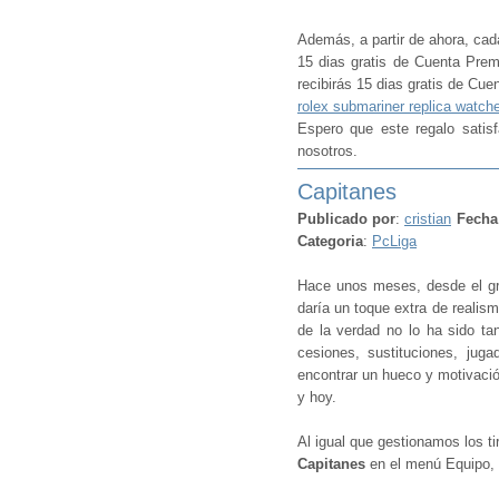
Además, a partir de ahora, cad
15 dias gratis de Cuenta Premi
recibirás 15 dias gratis de Cu
rolex submariner replica watch
Espero que este regalo sati
nosotros.
Capitanes
Publicado por
:
cristian
Fecha
Categoria
:
PcLiga
Hace unos meses, desde el gr
daría un toque extra de realism
de la verdad no lo ha sido ta
cesiones, sustituciones, jug
encontrar un hueco y motivación
y hoy.
Al igual que gestionamos los 
Capitanes
en el menú Equipo, s