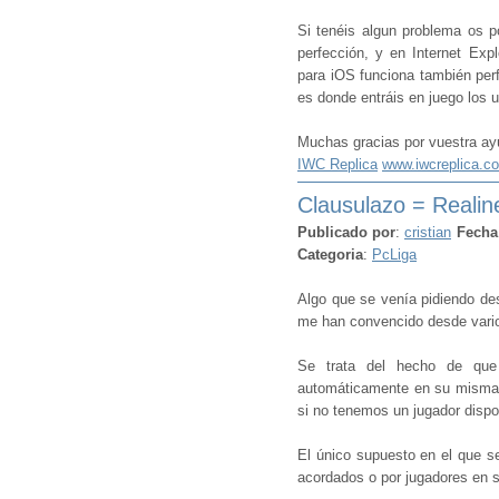
Si tenéis algun problema os 
perfección, y en Internet Expl
para iOS funciona también perf
es donde entráis en juego los u
Muchas gracias por vuestra ay
IWC Replica
www.iwcreplica.c
Clausulazo = Realine
Publicado por
:
cristian
Fecha
Categoria
:
PcLiga
Algo que se venía pidiendo de
me han convencido desde varios
Se trata del hecho de que 
automáticamente en su misma 
si no tenemos un jugador dispo
El único supuesto en el que se
acordados o por jugadores en 