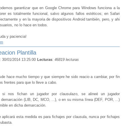
podemos garantizar que en Google Chrome para Windows funciona a la
orer es totalmente funcional, salvo algunos fallos estéticos; en Safari
ectamente y en la mayoria de dispositivos Android también, pero, y ahi
suarios, no lo hace en todos.
uda y paciencia!
om
acion Plantilla
: 30/01/2014 13:25:00
Lecturas
:
46819 lecturas
sde hace mucho tiempo y que siempre he sido reacio a cambiar, por fin
 frentes para que lo lleve a cabo.
si nos fichan un jugador por clausulazo, se alineé un jugador
demarcación (LIB, DC, MCO, ...), o en su misma línea (DEF, POR, ...)
nible en dicha demarcación.
 aplicará esta medida es para fichajes por clausula, nunca por fichajes
subasta.