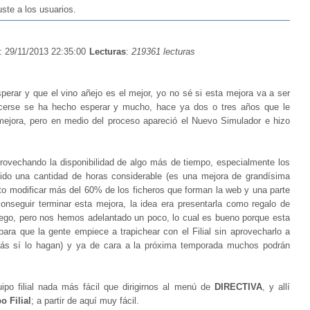
te a los usuarios.
: 29/11/2013 22:35:00
Lecturas
:
219361 lecturas
erar y que el vino añejo es el mejor, yo no sé si esta mejora va a ser
cerse se ha hecho esperar y mucho, hace ya dos o tres años que le
ejora, pero en medio del proceso apareció el Nuevo Simulador e hizo
rovechando la disponibilidad de algo más de tiempo, especialmente los
ido una cantidad de horas considerable (es una mejora de grandísima
o modificar más del 60% de los ficheros que forman la web y una parte
conseguir terminar esta mejora, la idea era presentarla como regalo de
uego, pero nos hemos adelantado un poco, lo cual es bueno porque esta
para que la gente empiece a trapichear con el Filial sin aprovecharlo a
zás sí lo hagan) y ya de cara a la próxima temporada muchos podrán
ipo filial nada más fácil que dirigirnos al menú de
DIRECTIVA
, y allí
o Filial
; a partir de aquí muy fácil.