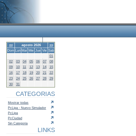
<<
agosto 2026
>>
Dom
Lun
Mar
Mie
Jue
Vie
Sab
01
02
03
04
05
06
07
08
09
10
11
12
13
14
15
16
17
18
19
20
21
22
23
24
25
26
27
28
29
30
31
CATEGORIAS
Mostrar todas
PcLiga - Nuevo Simulador
PcLiga
PcCiudad
Sin Categoria
LINKS