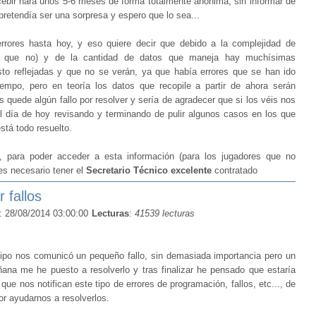
bir hará unos 5-6 meses de forma totalmente anónima, sin informar de
 pretendía ser una sorpresa y espero que lo sea...
ores hasta hoy, y eso quiere decir que debido a la complejidad de
zca que no) y de la cantidad de datos que maneja hay muchísimas
to reflejadas y que no se verán, ya que había errores que se han ido
iempo, pero en teoría los datos que recopile a partir de ahora serán
s quede algún fallo por resolver y sería de agradecer que si los véis nos
el día de hoy revisando y terminando de pulir algunos casos en los que
stá todo resuelto.
, para poder acceder a esta información (para los jugadores que no
 es necesario tener el
Secretario Técnico excelente
contratado
 fallos
: 28/08/2014 03:00:00
Lecturas
:
41539 lecturas
po nos comunicó un pequeño fallo, sin demasiada importancia pero un
añana me he puesto a resolverlo y tras finalizar he pensado que estaría
ue nos notifican este tipo de errores de programación, fallos, etc..., de
or ayudarnos a resolverlos.