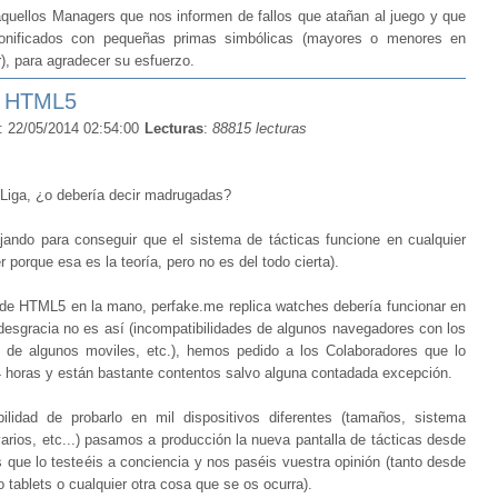
 aquellos Managers que nos informen de fallos que atañan al juego y que
bonificados con pequeñas primas simbólicas (mayores o menores en
r), para agradecer su esfuerzo.
en HTML5
: 22/05/2014 02:54:00
Lecturas
:
88815 lecturas
Liga, ¿o debería decir madrugadas?
ando para conseguir que el sistema de tácticas funcione en cualquier
 porque esa es la teoría, pero no es del todo cierta).
s de HTML5 en la mano, perfake.me replica watches debería funcionar en
r desgracia no es así (incompatibilidades de algunos navegadores con los
s de algunos moviles, etc.), hemos pedido a los Colaboradores que lo
4 horas y están bastante contentos salvo alguna contadada excepción.
ilidad de probarlo en mil dispositivos diferentes (tamaños, sistema
varios, etc...) pasamos a producción la nueva pantalla de tácticas desde
 que lo testeéis a conciencia y nos paséis vuestra opinión (tanto desde
tablets o cualquier otra cosa que se os ocurra).