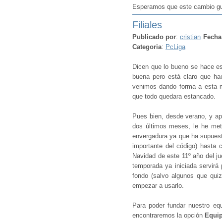
Esperamos que este cambio gus
Filiales
Publicado por
:
cristian
Fecha
Categoria
:
PcLiga
Dicen que lo bueno se hace esp
buena pero está claro que ha
venimos dando forma a esta m
que todo quedara estancado.
Pues bien, desde verano, y ap
dos últimos meses, le he met
envergadura ya que ha supuest
importante del código) hasta 
Navidad de este 11º año del j
temporada ya iniciada servirá 
fondo (salvo algunos que qui
empezar a usarlo.
Para poder fundar nuestro equ
encontraremos la opción
Equip