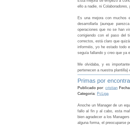
Esta mejora se empezó a conce
ello a nadie, ni Colaboradores,
Es una mejora con muchos err
desarrollarla (aunque pare
operaciones que no se han vis
corrigiendo con el paso del t
correctos, está claro que quizá
informéis, yo he estado todo 
seguía fallando y creo que ya e
Me olvidaba, y es importante
pertenecen a nuestra plantilla)
Primas por encontrar
Publicado por
:
cristian
Fecha
Categoria
:
PcLiga
Anoche un Manager de un equi
fallo al fin y al cabo, esta m
bien agradecer a los Managers q
alguna forma, el preocuparse p