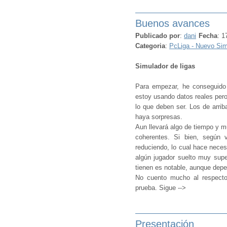
Buenos avances
Publicado por
:
dani
Fecha
: 1
Categoria
:
PcLiga - Nuevo Sim
Simulador de ligas
Para empezar, he conseguido 
estoy usando datos reales per
lo que deben ser. Los de arrib
haya sorpresas.
Aun llevará algo de tiempo y m
coherentes. Si bien, según 
reduciendo, lo cual hace neces
algún jugador suelto muy super
tienen es notable, aunque dep
No cuento mucho al respecto 
prueba. Sigue -->
Presentación