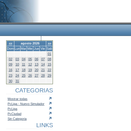
<<
agosto 2026
>>
Dom
Lun
Mar
Mie
Jue
Vie
Sab
01
02
03
04
05
06
07
08
09
10
11
12
13
14
15
16
17
18
19
20
21
22
23
24
25
26
27
28
29
30
31
CATEGORIAS
Mostrar todas
PcLiga - Nuevo Simulador
PcLiga
PcCiudad
Sin Categoria
LINKS