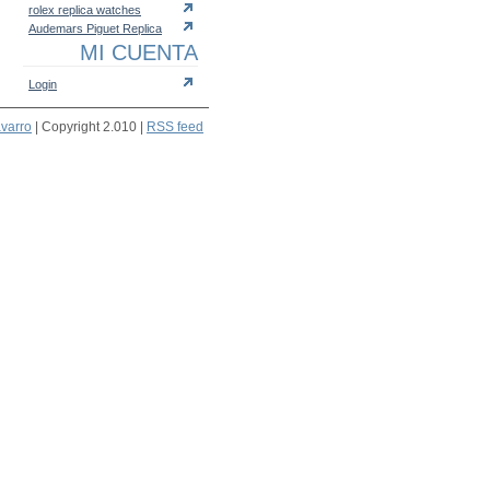
rolex replica watches
Audemars Piguet Replica
MI CUENTA
Login
avarro
| Copyright 2.010 |
RSS feed