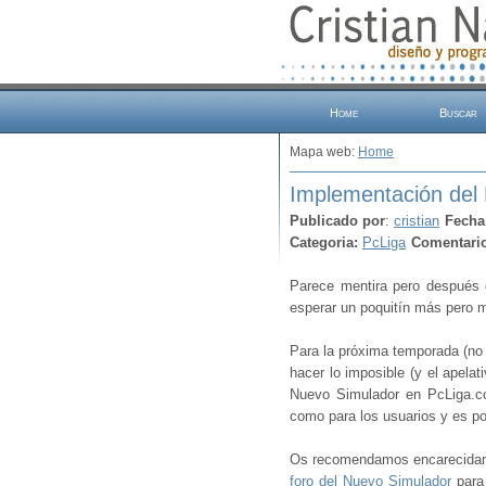
Home
Buscar
Mapa web:
Home
Implementación del
Publicado por
:
cristian
Fecha
Categoria:
PcLiga
Comentari
Parece mentira pero después 
esperar un poquitín más pero 
Para la próxima temporada (no 
hacer lo imposible (y el apela
Nuevo Simulador en PcLiga.co
como para los usuarios y es p
Os recomendamos encarecidame
foro del Nuevo Simulador
para 