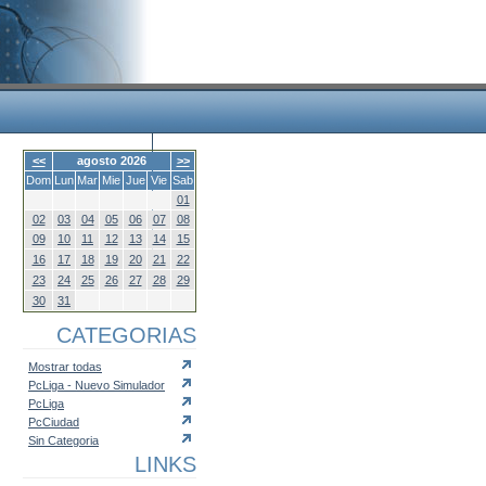
<<
agosto 2026
>>
Dom
Lun
Mar
Mie
Jue
Vie
Sab
01
02
03
04
05
06
07
08
09
10
11
12
13
14
15
16
17
18
19
20
21
22
23
24
25
26
27
28
29
30
31
CATEGORIAS
Mostrar todas
PcLiga - Nuevo Simulador
PcLiga
PcCiudad
Sin Categoria
LINKS