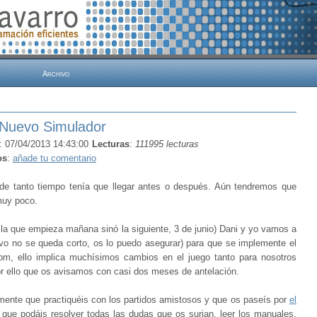
Archivo
 Nuevo Simulador
: 07/04/2013 14:43:00
Lecturas
:
111995 lecturas
os
:
añade tu comentario
de tanto tiempo tenía que llegar antes o después. Aún tendremos que
muy poco.
la que empieza mañana sinó la siguiente, 3 de junio) Dani y yo vamos a
tivo no se queda corto, os lo puedo asegurar) para que se implemente el
m, ello implica muchísimos cambios en el juego tanto para nosotros
or ello que os avisamos con casi dos meses de antelación.
nte que practiquéis con los partidos amistosos y que os paseís por
el
que podáis resolver todas las dudas que os surjan, leer los manuales,