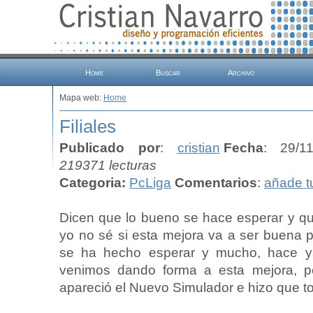
Home
Buscar
Archivo
Mapa web:
Home
Filiales
Publicado por
:
cristian
Fecha
: 29/1
219371 lecturas
Categoria:
PcLiga
Comentarios
:
añade t
Dicen que lo bueno se hace esperar y que
yo no sé si esta mejora va a ser buena 
se ha hecho esperar y mucho, hace y
venimos dando forma a esta mejora, p
apareció el Nuevo Simulador e hizo que 